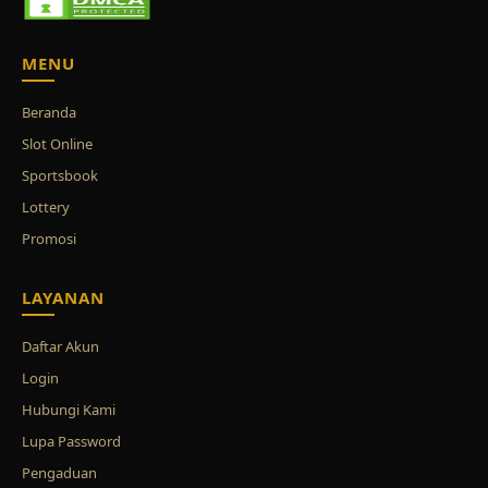
MENU
Beranda
Slot Online
Sportsbook
Lottery
Promosi
LAYANAN
Daftar Akun
Login
Hubungi Kami
Lupa Password
Pengaduan