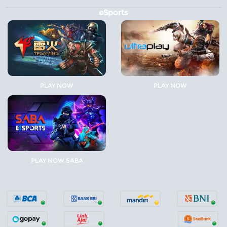
eSports
PLAY NOW
PLAY NOW
PLAY NOW SABA